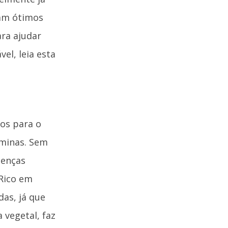
jam ótimos
ra ajudar
el, leia esta
os para o
aminas. Sem
oenças
 Rico em
das, já que
 vegetal, faz