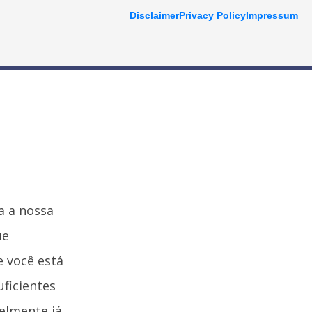
Disclaimer
Privacy Policy
Impressum
a a nossa
ue
e você está
ficientes
velmente já