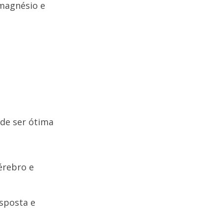
 magnésio e
ode ser ótima
érebro e
sposta e