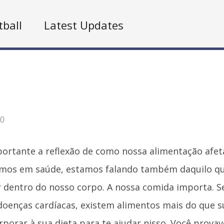
tball
Latest Updates
20
portante a reflexão de como nossa alimentação afet
amos em saúde, estamos falando também daquilo q
 dentro do nosso corpo. A nossa comida importa. S
doenças cardíacas, existem alimentos mais do que su
porar à sua dieta para te ajudar nisso. Você prova