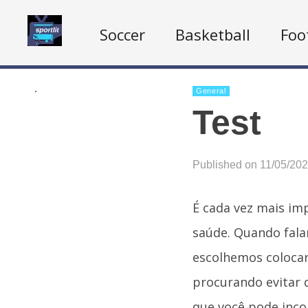
Soccer
Basketball
Foo
.
General
Test
Published on 11/05/20
É cada vez mais im
saúde. Quando fal
escolhemos colocar
procurando evitar 
que você pode incor